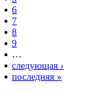
6
7
8
9
…
следующая ›
последняя »
Copright ©2026Образ
центр. Южно - Казахс