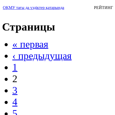
ОҚМУ тағы да үздіктер қатарында
РЕЙТИНГ
Страницы
« первая
‹ предыдущая
1
2
3
4
5