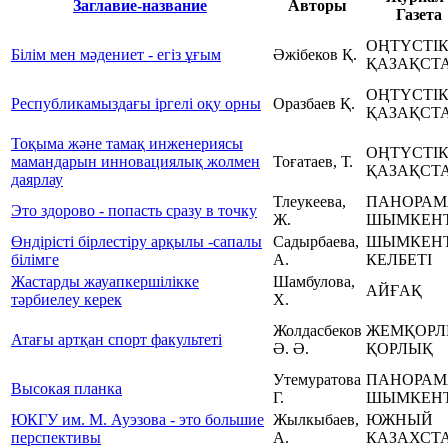
Заглавие-название
Авторы
Газета
ОҢТҮСТІ
Білім мен мәдениет - егіз ұғым
Әжібеков Қ.
ҚАЗАҚСТ
ОҢТҮСТІ
Республикамыздағы іргелі оқу орны
Оразбаев Қ.
ҚАЗАҚСТ
Тоқыма және тамақ инженериясы
ОҢТҮСТІ
мамандарын инновациялық жолмен
Тоғатаев, Т.
ҚАЗАҚСТ
даярлау
Тлеукеева,
ПАНОРАМ
Это здорово - попасть сразу в точку
Ж.
ШЫМКЕН
Өндірісті бірлестіру арқылы -сапалы
Садырбаева,
ШЫМКЕН
білімге
А.
КЕЛБЕТІ
Жастарды жауапкершілікке
Шамбулова,
АЙҒАҚ
тәрбиелеу керек
Х.
Жолдасбеков
ЖЕМҚОРЛ
Атағы артқан спорт факультеті
Ә. Ә.
ҚОРЛЫҚ
Утемуратова
ПАНОРАМ
Высокая планка
Г.
ШЫМКЕН
ЮКГУ им. М. Ауэзова - это большие
Жылкыбаев,
ЮЖНЫЙ
перспективы
А.
КАЗАХСТ