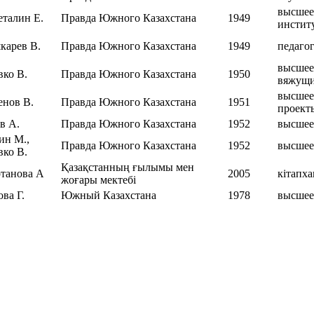
высшее
талин Е.
Правда Южного Казахстана
1949
инстит
карев В.
Правда Южного Казахстана
1949
педагог
высшее
вко В.
Правда Южного Казахстана
1950
вяжущи
высшее
енов В.
Правда Южного Казахстана
1951
проект
в А.
Правда Южного Казахстана
1952
высшее
ин М.,
Правда Южного Казахстана
1952
высшее
вко В.
Қазақстанның ғылымы мен
танова А
2005
кітапха
жоғары мектебі
ва Г.
Южный Казахстана
1978
высшее