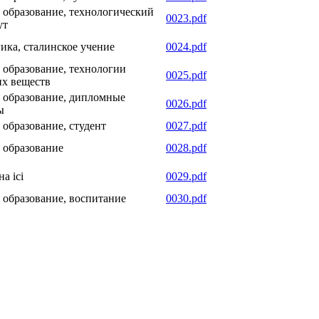
 образование, технологический
0023.pdf
ут
ика, сталинское учение
0024.pdf
 образование, технологии
0025.pdf
х веществ
 образование, дипломные
0026.pdf
ы
 образование, студент
0027.pdf
 образование
0028.pdf
на ісі
0029.pdf
 образование, воспитание
0030.pdf