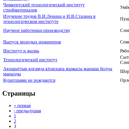
Чимкентский технологический институт
Умбе
стройматериалов
Изучение трудов В.И.Ленина и И.В.Сталина в
Пуш
технологическом институте
Научное работники-производству
Сли
Выпуск молодых инжинеров
Сем
Институт и жизнь
Рябо
Сыт
Технологический институт
Сли
Ақпараттық қоғамда кітапхана жұмысы жаңаша болуы
Шор
маңызды
Кураторами не рождаются
Орло
Страницы
« первая
‹ предыдущая
1
2
3