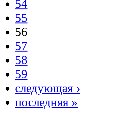
54
55
56
57
58
59
следующая ›
последняя »
Copright ©2026Образ
центр. Южно - Казахс