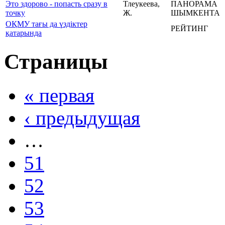
Это здорово - попасть сразу в
Тлеукеева,
ПАНОРАМА
точку
Ж.
ШЫМКЕНТА
ОҚМУ тағы да үздіктер
РЕЙТИНГ
қатарында
Страницы
« первая
‹ предыдущая
…
51
52
53