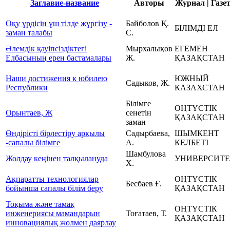
Заглавие-название
Авторы
Журнал | Газе
Оқу үрдісін үш тілде жүргізу -
Байболов Қ.
БІЛІМДІ ЕЛ
заман талабы
С.
Әлемдік қауіпсіздіктегі
Мырхалықов
ЕГЕМЕН
Елбасының ерен бастамалары
Ж.
ҚАЗАҚСТАН
Наши достижения к юбилею
ЮЖНЫЙ
Садыков, Ж.
Республики
КАЗАХСТАН
Білімге
ОҢТҮСТІК
Орынтаев, Ж
сенетін
ҚАЗАҚСТАН
заман
Өндірісті бірлестіру арқылы
Садырбаева,
ШЫМКЕНТ
-сапалы білімге
А.
КЕЛБЕТІ
Шамбулова
Жолдау кеңінен талқылануда
УНИВЕРСИТЕ
Х.
Ақпаратты технологиялар
ОҢТҮСТІК
Бесбаев Ғ.
бойынша сапалы білім беру
ҚАЗАҚСТАН
Тоқыма және тамақ
ОҢТҮСТІК
инженериясы мамандарын
Тоғатаев, Т.
ҚАЗАҚСТАН
инновациялық жолмен даярлау