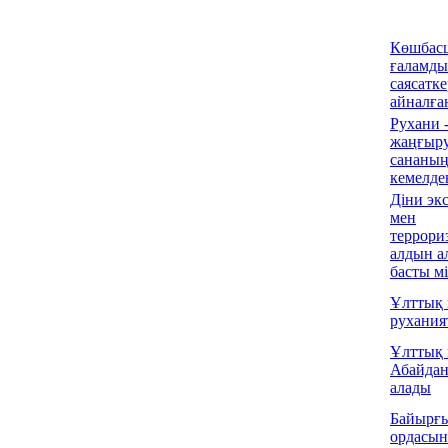
Көшбас
ғаламды
саясатке
айналға
Рухани 
жаңғыру
сананы
кемелде
Діни эк
мен
террори
алдын ал
басты м
Ұлттық 
руханият
Ұлттық 
Абайдан
алады
Байырғы
ордасына