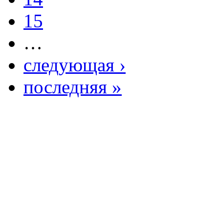
15
…
следующая ›
последняя »
Copright ©2026Образ
центр. Южно - Казахс
М.