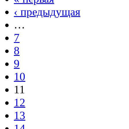
‹ предыдущая
…
7
8
9
10
11
12
13
14