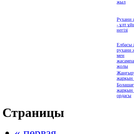
жыл
Рухани 
- ұлт ұ
негізі
Елбасы 
рухани 
мен
жасампа
жолы
Жаңғыр
жарқын
Болаша
жарқын 
ордасы
Страницы
« первая