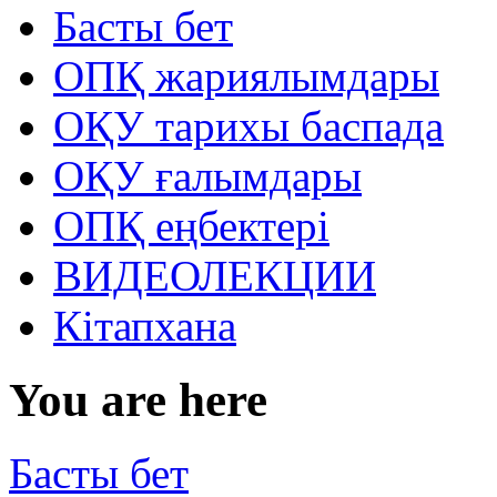
Басты бет
ОПҚ жариялымдары
ОҚУ тарихы баспада
ОҚУ ғалымдары
ОПҚ еңбектері
ВИДЕОЛЕКЦИИ
Кітапхана
You are here
Басты бет