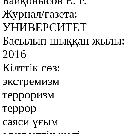
Байқонысов Е. Р.
Журнал/газета:
УНИВЕРСИТЕТ
Басылып шыққан жылы:
2016
Кілттік сөз:
экстремизм
терроризм
террор
саяси ұғым