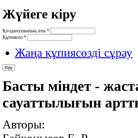
Жүйеге кіру
Қолданушының аты
*
Құпиясөз
*
Жаңа құпиясөзді сұрау
Басты міндет - жаст
сауаттылығын артт
Авторы: