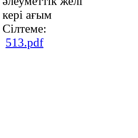
әлеуметтік желі
кері ағым
Сілтеме:
513.pdf
Copright ©2026Образ
центр. Южно - Казахс
М.