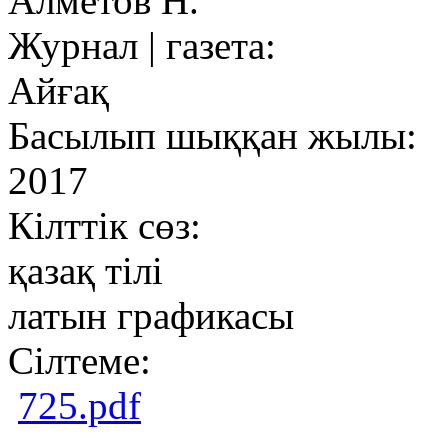
Алметов Н.
Журнал | газета:
Айғақ
Басылып шыққан жылы:
2017
Кілттік сөз:
қазақ тілі
латын графикасы
Сілтеме:
725.pdf