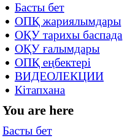
Басты бет
ОПҚ жариялымдары
ОҚУ тарихы баспада
ОҚУ ғалымдары
ОПҚ еңбектері
ВИДЕОЛЕКЦИИ
Кітапхана
You are here
Басты бет