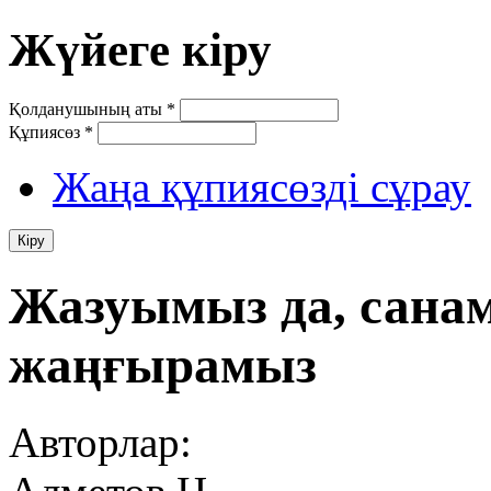
Жүйеге кіру
Қолданушының аты
*
Құпиясөз
*
Жаңа құпиясөзді сұрау
Жазуымыз да, санамы
жаңғырамыз
Авторлар: