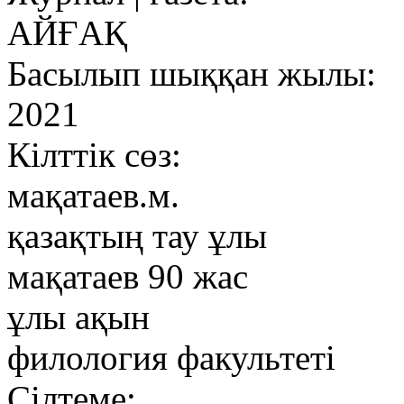
АЙҒАҚ
Басылып шыққан жылы:
2021
Кілттік сөз:
мақатаев.м.
қазақтың тау ұлы
мақатаев 90 жас
ұлы ақын
филология факультеті
Сілтеме: