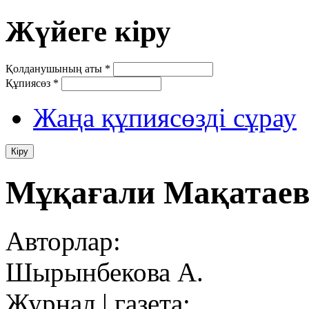
Жүйеге кіру
Қолданушының аты
*
Құпиясөз
*
Жаңа құпиясөзді сұрау
Мұқағали Мақатае
Авторлар:
Шырынбекова А.
Журнал | газета: