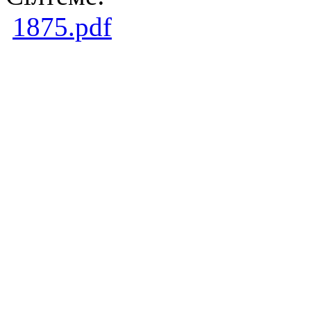
1875.pdf
Copright ©2026Образ
центр. Южно - Казахс
М.