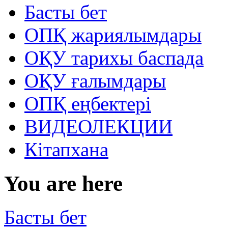
Басты бет
ОПҚ жариялымдары
ОҚУ тарихы баспада
ОҚУ ғалымдары
ОПҚ еңбектері
ВИДЕОЛЕКЦИИ
Кітапхана
You are here
Басты бет