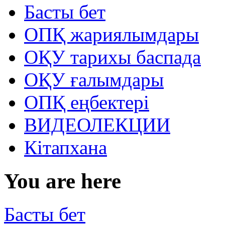
Басты бет
ОПҚ жариялымдары
ОҚУ тарихы баспада
ОҚУ ғалымдары
ОПҚ еңбектері
ВИДЕОЛЕКЦИИ
Кітапхана
You are here
Басты бет