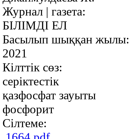
Журнал | газета:
БІЛІМДІ ЕЛ
Басылып шыққан жылы:
2021
Кілттік сөз:
серіктестік
қазфосфат зауыты
фосфорит
Сілтеме:
1664.pdf