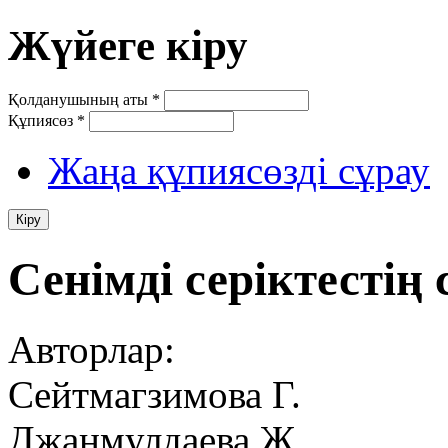
Жүйеге кіру
Қолданушының аты
*
Құпиясөз
*
Жаңа құпиясөзді сұрау
Сенімді серіктестің 
Авторлар:
Сейтмагзимова Г.
Джанмулдаева Ж.