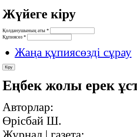
Жүйеге кіру
Қолданушының аты
*
Құпиясөз
*
Жаңа құпиясөзді сұрау
Еңбек жолы ерек ұс
Авторлар:
Өрісбай Ш.
Журнал | газета: