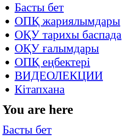
Басты бет
ОПҚ жариялымдары
ОҚУ тарихы баспада
ОҚУ ғалымдары
ОПҚ еңбектері
ВИДЕОЛЕКЦИИ
Кітапхана
You are here
Басты бет