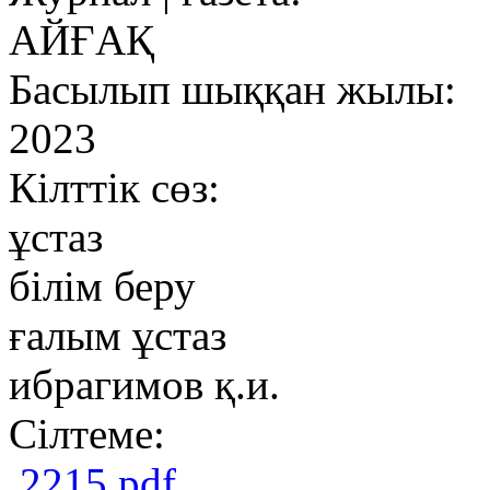
АЙҒАҚ
Басылып шыққан жылы:
2023
Кілттік сөз:
ұстаз
білім беру
ғалым ұстаз
ибрагимов қ.и.
Сілтеме:
2215.pdf