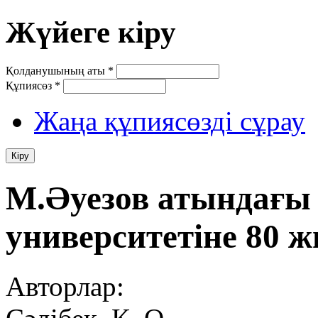
Жүйеге кіру
Қолданушының аты
*
Құпиясөз
*
Жаңа құпиясөзді сұрау
М.Әуезов атындағы 
университетіне 80 
Авторлар: