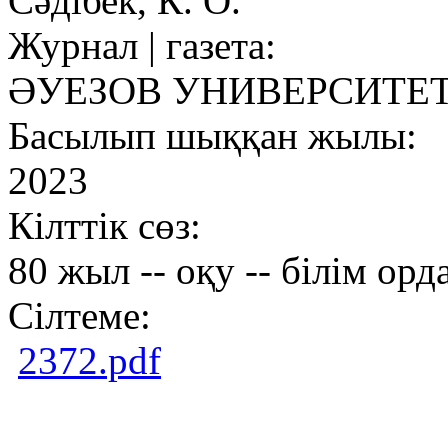
Сәдібек, К. О.
Журнал | газета:
ӘУЕЗОВ УНИВЕРСИТЕТ
Басылып шыққан жылы:
2023
Кілттік сөз:
80 жыл -- оқу -- білім орд
Сілтеме:
2372.pdf
Copright ©2026Образ