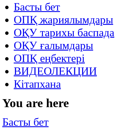
Басты бет
ОПҚ жариялымдары
ОҚУ тарихы баспада
ОҚУ ғалымдары
ОПҚ еңбектері
ВИДЕОЛЕКЦИИ
Кітапхана
You are here
Басты бет