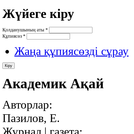
Жүйеге кіру
Қолданушының аты
*
Құпиясөз
*
Жаңа құпиясөзді сұрау
Академик Ақай
Авторлар:
Пазилов, Е.
Журнал | газета: