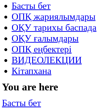
Басты бет
ОПҚ жариялымдары
ОҚУ тарихы баспада
ОҚУ ғалымдары
ОПҚ еңбектері
ВИДЕОЛЕКЦИИ
Кітапхана
You are here
Басты бет