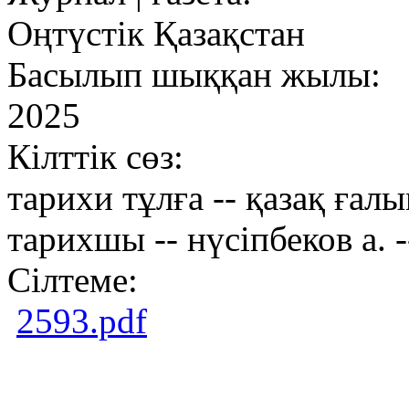
Оңтүстік Қазақстан
Басылып шыққан жылы:
2025
Кілттік сөз:
тарихи тұлға -- қазақ ғал
тарихшы -- нүсіпбеков а. -
Сілтеме:
2593.pdf
Copright ©2026Образ