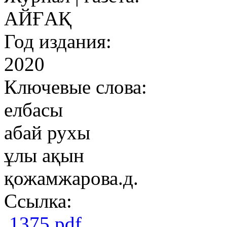
АЙҒАҚ
Год издания:
2020
Ключевые слова:
елбасы
абай рухы
ұлы ақын
қожамжарова.д.
Ссылка:
1375.pdf