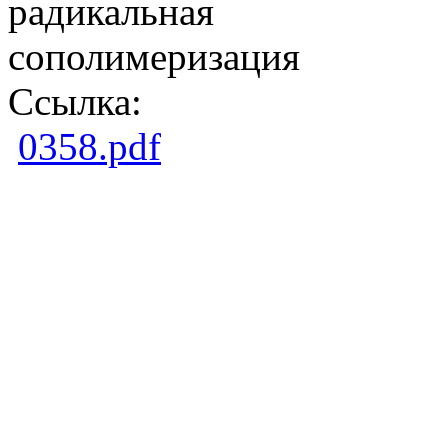
радикальная
сополимеризация
Ссылка:
0358.pdf
Copright ©2026Образ
центр. Южно - Казахс
М.