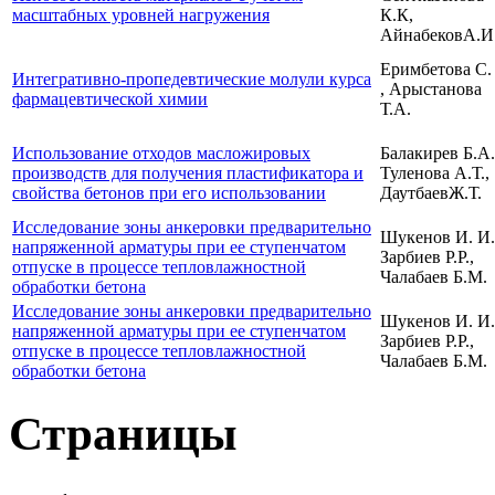
масштабных уровней нагружения
К.К,
АйнабековА.И
Еримбетова С.
Интегративно-пропедевтические молули курса
, Арыстанова
фармацевтической химии
Т.А.
Использование отходов масложировых
Балакирев Б.А.
производств для получения пластификатора и
Туленова А.Т.,
свойства бетонов при его использовании
ДаутбаевЖ.Т.
Исследование зоны анкеровки предварительно
Шукенов И. И.
напряженной арматуры при ее ступенчатом
Зарбиев Р.Р.,
отпуске в процессе тепловлажностной
Чалабаев Б.М.
обработки бетона
Исследование зоны анкеровки предварительно
Шукенов И. И.
напряженной арматуры при ее ступенчатом
Зарбиев Р.Р.,
отпуске в процессе тепловлажностной
Чалабаев Б.М.
обработки бетона
Страницы