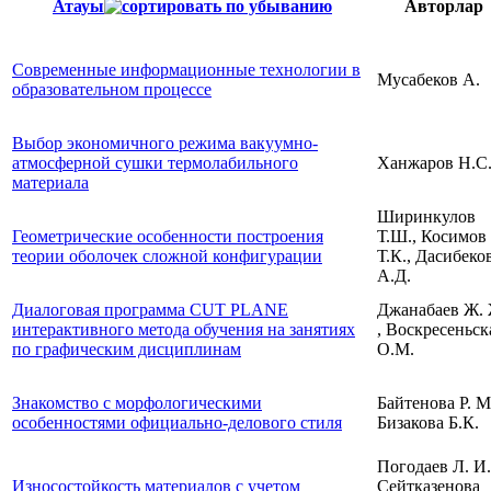
Атауы
Авторлар
Современные информационные технологии в
Мусабеков А.
образовательном процессе
Выбор экономичного режима вакуумно-
атмосферной сушки термолабильного
Ханжаров Н.С
материала
Ширинкулов
Геометрические особенности построения
Т.Ш., Косимов
теории оболочек сложной конфигурации
Т.К., Дасибеко
А.Д.
Диалоговая программа CUT PLANE
Джанабаев Ж. 
интерактивного метода обучения на занятиях
, Воскресеньск
по графическим дисциплинам
О.М.
Знакомство с морфологическими
Байтенова Р. М.
особенностями официально-делового стиля
Бизакова Б.К.
Погодаев Л. И.
Износостойкость материалов с учетом
Сейтказенова