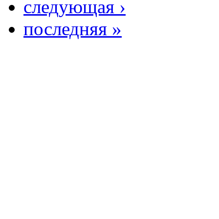
следующая ›
последняя »
Copright ©2026Образ
центр. Южно - Казахс
М.